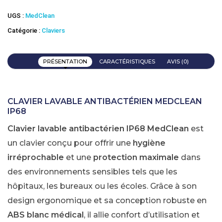
lavable
IP68
UGS :
MedClean
MEDCLEAN
Catégorie :
Claviers
PRÉSENTATION
CARACTÉRISTIQUES
AVIS (0)
CLAVIER LAVABLE ANTIBACTÉRIEN
MEDCLEAN
IP68
Clavier lavable antibactérien IP68 MedClean
est
un clavier conçu pour offrir une
hygiène
irréprochable
et une
protection maximale
dans
des environnements sensibles tels que les
hôpitaux, les bureaux ou les écoles. Grâce à son
design ergonomique et sa conception robuste en
ABS blanc médical
, il allie confort d’utilisation et