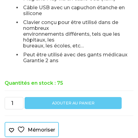
Câble USB avec un capuchon étanche en
silicone
Clavier conçu pour être utilisé dans de
nombreux
environnements différents, tels que les
hôpitaux, les
bureaux, les écoles, etc…
Peut être utilisé avec des gants médicaux
Garantie 2 ans
Quantités en stock : 75
quantité
AJOUTER AU PANIER
de
Clavier
106
touches
ABS
Mémoriser
antibactérien