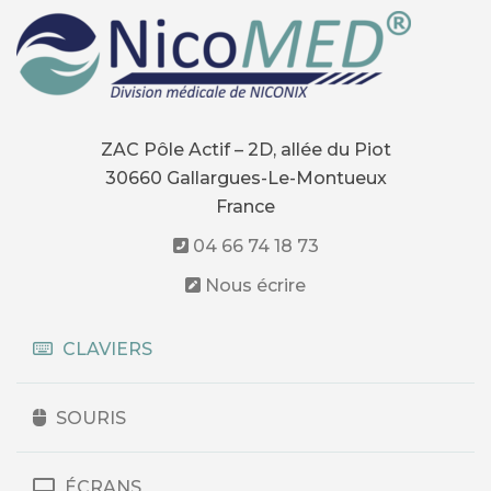
peuvent
être
choisies
sur
la
page
ZAC Pôle Actif – 2D, allée du Piot
du
produit
30660 Gallargues-Le-Montueux
France
04 66 74 18 73
Nous écrire
CLAVIERS
SOURIS
ÉCRANS