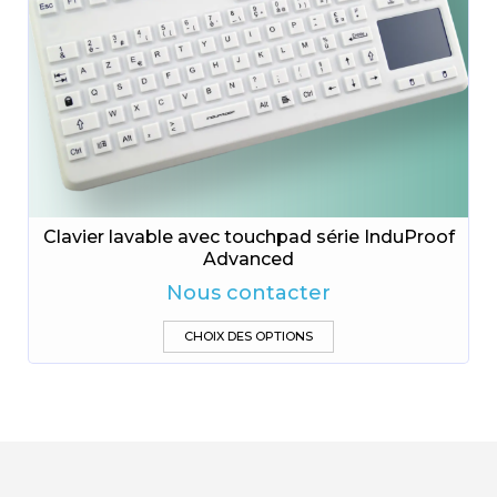
Clavier lavable avec touchpad série InduProof
Advanced
Nous contacter
Ce
CHOIX DES OPTIONS
produit
a
plusieurs
variations.
Les
options