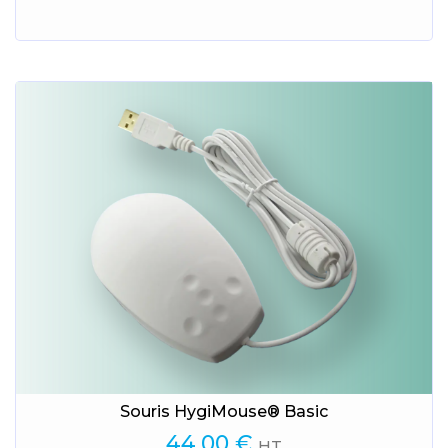
Souris HygiMouse® Basic
44,00
€
HT