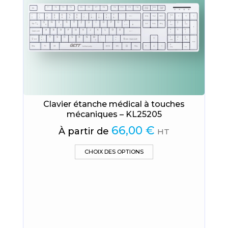
Clavier étanche médical à touches
mécaniques – KL25205
66,00
€
À partir de
HT
Ce
CHOIX DES OPTIONS
produit
a
plusieurs
variations.
Les
options
peuvent