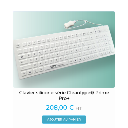
Clavier silicone série Cleantype® Prime
Pro+
208,00
€
HT
AJOUTER AU PANIER