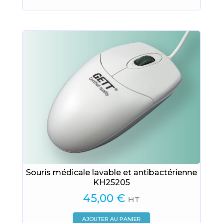
être
choisies
sur
la
page
du
produit
Souris médicale lavable et antibactérienne
KH25205
45,00
€
HT
AJOUTER AU PANIER