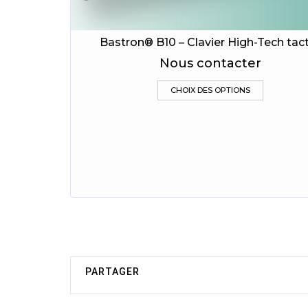
Bastron® B10 – Clavier High-Tech tact
Aperçu
Mémoriser
Nous contacter
Ce
CHOIX DES OPTIONS
produit
a
plusieurs
variations
Les
options
peuvent
être
choisies
sur
la
page
du
produit
PARTAGER