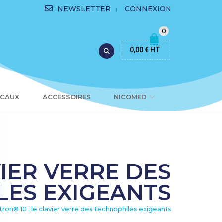
NEWSLETTER
CONNEXION
0
0,00
€
HT
ICAUX
ACCESSOIRES
NICOMED
VIER VERRE DES
LES EXIGEANTS
tron® 10 : le clavier verre des technophiles exigeants