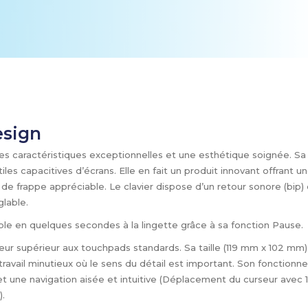
design
des caractéristiques exceptionnelles et une esthétique soignée. Sa
les capacitives d’écrans. Elle en fait un produit innovant offrant u
 de frappe appréciable. Le clavier dispose d’un retour sonore (bip)
glable.
yable en quelques secondes à la lingette grâce à sa fonction Pause.
ur supérieur aux touchpads standards. Sa taille (119 mm x 102 mm)
travail minutieux où le sens du détail est important. Son fonction
t une navigation aisée et intuitive (Déplacement du curseur avec 1
).